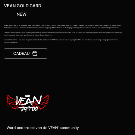
VEAN GOLD CARD
NEW
VEAN GOLD CARD – dit is de belichaming van elegantie en premium status, die toegang biedt tot unieke privileges. Deze kaart is ontworpen voor echte connaisseurs
die het beste kiezen. Het biedt prioritaire service, directe toegang tot topartiesten en de mogelijkheid om gebruik te maken van exclusieve aanbiedingen en acties.
De kaart benadrukt uw keuze voor hoge kwaliteit en uw speciale status in de wereld van VEAN TATTOO. Het is niet alleen een gemak, maar een symbool van erkenning
en privileges die alleen voor geselecteerde klanten beschikbaar zijn.
VEAN GOLD CARD – uw vaste metgezel in elke studio van het VEAN TATTOO-netwerk, die u toegang biedt tot een wereld van uitzonderlijke mogelijkheden en uw
uniciteit benadrukt.
CADEAU
Word onderdeel van de VEAN-community