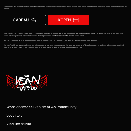
Voor degenen die niet bang zijn op te vallen. Vijf stappen naar een look die je stijl echt uniek maakt. Het is tijd om je look te veranderen en moed toe te voegen aan elke beslissing die
je neemt.
CADEAU
KOPEN
PIERCING SET certificaat van VEAN TATTOO is voor degenen die een stijl willen creëren die de aandacht trekt en je uniciteit benadrukt. Dit certificaat bevat vijf piercings naar
keuze, waarmee je een nieuwe look kunt creëren door de procedures over twee bezoeken te verdelen voor je gemak.
Het certificaat geldt niet voor intieme piercings of microdermales, maar biedt nieuwe mogelijkheden om een stijlvolle uitstraling te creëren.
Het certificaat is niet gepersonaliseerd, dus het kan aan iemand anders worden gegeven. Het is een jaar geldig vanaf de aankoopdatum en heeft een uniek serienummer. Geef
jezelf of je dierbaren de kans om je stijl te veranderen en gedurfde accenten toe te voegen met dit unieke aanbod.
Word onderdeel van de VEAN-community
Loyaliteit
Vind uw studio