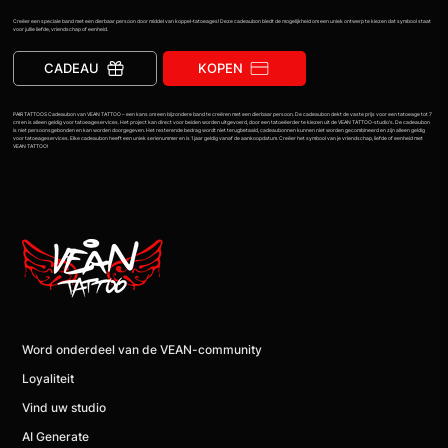
Creëer een speciale band met een dierbaar persoon door middel van koppel-tatoeages! Deze cadeaubon biedt de mogelijkheid om een uniek ontwerp te kiezen dat symbool staat
voor jullie liefde, vriendschap of eenheid.
CADEAU
KOPEN
PAIR TATTOOS Cadeaubon van VEAN TATTOO – een kans om een bijzondere band te creëren met een dierbaar persoon. De cadeaubon dekt de vaste prijs voor een tatoeage tot 7
cm en is alleen geldig voor tatoeageservices. Het project kan direct voor beiden worden uitgevoerd, door een tatoeëerder te kiezen uit de VEAN TATTOO-studio's. De cadeaubon
is niet persoonsgebonden en kan worden doorgegeven. Het resterende bedrag wordt niet terugbetaald, cadeaubonnen kunnen niet worden gecombineerd en zijn alleen geldig
voor tatoeageservices. Elke cadeaubon heeft een uniek serienummer en is 1 jaar geldig vanaf de aankoopdatum. Creëer het symbool van je vriendschap, liefde of eenheid met
VEAN TATTOO!
Word onderdeel van de VEAN-community
Loyaliteit
Vind uw studio
AI Generate