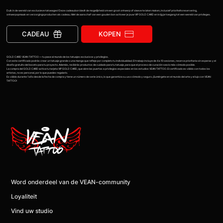
Duik in de wereld van exclusieve tatoeages! Deze cadeaubon biedt de mogelijkheid om een groot ontwerp of sleeve te laten maken, inclusief prioriteitsreservering,
ontwerpopmaak en verzorgingsproducten als cadeau. Met de aanschaf van een gouden bon activeer je jouw VIP GOLD CARD en krijg je toegang tot een wereld van privileges.
CADEAU
KOPEN
GOLD CARD VEAN TATTOO — tu pase al mundo de los tatuajes exclusivos y privilegios.
Con este certificado podrás crear un tatuaje grande o una manga que refleje por completo tu individualidad. El trabajo incluye de 4 a 10 sesiones, reserva prioritaria sin esperas y el
diseño gratuito del boceto para tu proyecto. Además, recibirás productos de cuidado para tu tatuaje, para que el proceso de curación sea lo más cómodo posible.
La compra del GOLD CARD activa tu tarjeta VIP GOLD CARD, que abre las puertas a privilegios especiales en los estudios VEAN TATTOO. El certificado es válido con todos los
artistas, no es personal, por lo que puedes regalarlo.
Es válido durante 1 año desde la fecha de compra y tiene un número de serie único, lo que garantiza su uso cómodo y seguro. ¡Sumérgete en el mundo del arte y el lujo con VEAN
TATTOO!
Word onderdeel van de VEAN-community
Loyaliteit
Vind uw studio