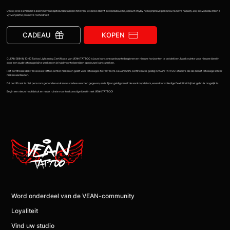
Udělej krok k změnám a začni novou kapitolu! Rozjasnění tetování je šance zbavit se nežádoucího, opravit chyby nebo připravit pokožku na nové nápady. Dej si svobodu změn a
vytvoř plátno pro nové rozhodnutí!
CADEAU
KOPEN
CLEAN SKIN M 10x10 Tattoo Lightening Certificate van VEAN TATTOO is jouw kans om opnieuw te beginnen en nieuwe horizonten te ontdekken. Maak ruimte voor nieuwe ideeën
door een oude tatoeage bij te werken en je huid voor te bereiden op nieuwe kunstwerken.
Het certificaat dekt 10 sessies tattoo-lichter maken en geldt voor tatoeages tot 10x10 cm. CLEAN SKIN-certificaat is geldig in VEAN TATTOO-studio's die de dienst tatoeage lichter
maken aanbieden.
Dit certificaat is niet persoonsgebonden en kan als cadeau worden gegeven, en is 1 jaar geldig vanaf de aankoopdatum, waardoor volledige flexibiliteit bij het gebruik mogelijk is.
Begin een nieuw hoofdstuk en maak ruimte voor toekomstige ideeën met VEAN TATTOO!
Word onderdeel van de VEAN-community
Loyaliteit
Vind uw studio