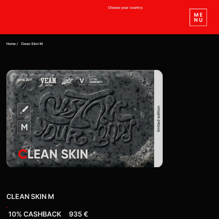
Choose your country:
Home /
Clean Skin M
CLEAN SKIN M
10% СASHBACK
935 €