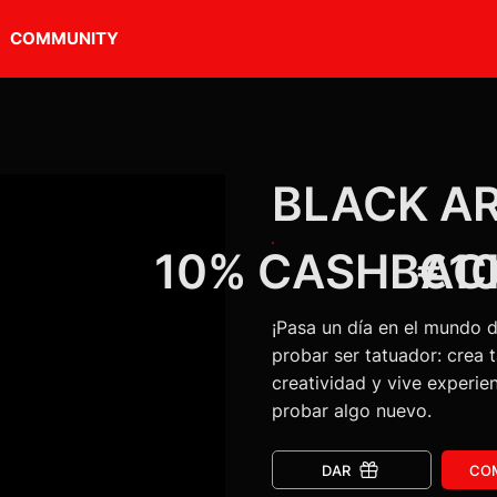
COMMUNITY
BLACK AR
10% CASHBAC
€1
¡Pasa un día en el mundo de
probar ser tatuador: crea ta
creatividad y vive experie
probar algo nuevo.
DAR
CO