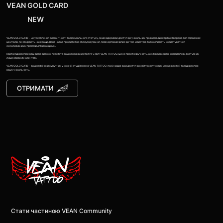
VEAN GOLD CARD
NEW
VEAN GOLD CARD – це уособлення елегантності та преміального статусу, який відкриває доступ до унікальних привілеїв. Ця карта створена для справжніх
цінителів, які обирають найкраще. Вона надає пріоритетне обслуговування, позачерговий запис до топ-майстрів та можливість користуватися
ексклюзивними пропозиціями і акціями.
Карта підкреслює ваш вибір високої якості та ваш особливий статус у світі VEAN TATTOO. Це не просто зручність, а символ визнання і привілеїв, доступних
лише обраним клієнтам.
VEAN GOLD CARD – ваш незмінний супутник у кожній студії мережі VEAN TATTOO, який надає вам доступ до світу виняткових можливостей та підкреслює
вашу унікальність.
ОТРИМАТИ
Стати частиною VEAN Community