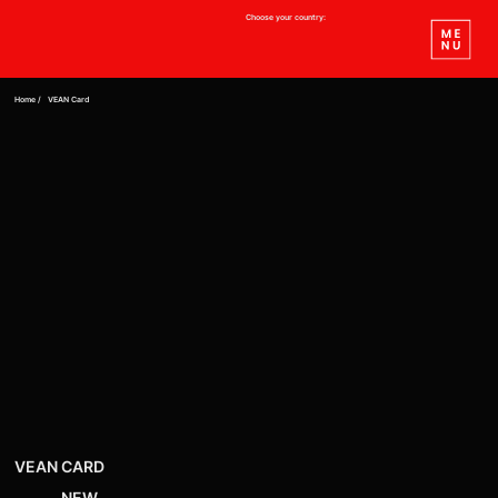
Choose your country:
Home /
VEAN Card
VEAN CARD
NEW