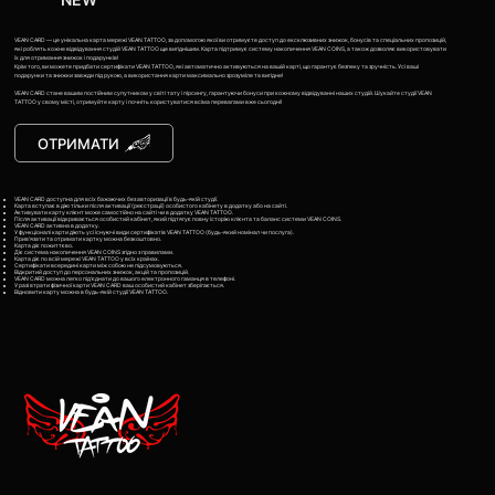
VEAN CARD — це унікальна карта мережі VEAN TATTOO, за допомогою якої ви отримуєте доступ до ексклюзивних знижок, бонусів та спеціальних пропозицій,
які роблять кожне відвідування студій VEAN TATTOO ще вигіднішим. Карта підтримує систему накопичення VEAN COINS, а також дозволяє використовувати
їх для отримання знижок і подарунків!
Крім того, ви можете придбати сертифікати VEAN TATTOO, які автоматично активуються на вашій карті, що гарантує безпеку та зручність. Усі ваші
подарунки та знижки завжди під рукою, а використання карти максимально зрозуміле та вигідне!
VEAN CARD стане вашим постійним супутником у світі тату і пірсингу, гарантуючи бонуси при кожному відвідуванні наших студій. Шукайте студії VEAN
TATTOO у свому місті, отримуйте карту і почніть користуватися всіма перевагами вже сьогодні!
ОТРИМАТИ
VEAN CARD доступна для всіх бажаючих без авторизації в будь-якій студії.
Карта вступає в дію тільки після активації (реєстрації) особистого кабінету в додатку або на сайті.
Активувати карту клієнт може самостійно на сайті чи в додатку VEAN TATTOO.
Після активації відкривається особистий кабінет, який підтягує повну історію клієнта та баланс системи VEAN COINS.
VEAN CARD активна в додатку.
У функціоналі карти діють усі існуючі види сертифікатів VEAN TATTOO (будь-який номінал чи послуга).
Привʼязати та отримати картку можна безкоштовно.
Карта діє пожиттєво.
Діє система накопичення VEAN COINS згідно з правилами.
Карта діє по всій мережі VEAN TATTOO у всіх країнах.
Сертифікати всередині карти між собою не підсумовуються.
Відкритий доступ до персональних знижок, акцій та пропозицій.
VEAN CARD можна легко підʼєднати до вашого електронного гаманця в телефоні.
У разі втрати фізичної карти VEAN CARD ваш особистий кабінет зберігається.
Відновити карту можна в будь-якій студії VEAN TATTOO.