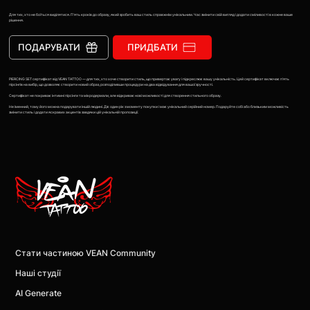
Для тих, хто не боїться виділятися. П’ять кроків до образу, який зробить ваш стиль справжнім унікальним. Час змінити свій вигляд і додати сміливості в кожне ваше
рішення.
ПОДАРУВАТИ
ПРИДБАТИ
PIERCING SET сертифікат від VEAN TATTOO — для тих, хто хоче створити стиль, що привертає увагу і підкреслює вашу унікальність. Цей сертифікат включає п’ять
пірсінгів на вибір, що дозволяє створити новий образ, розподіливши процедури на два відвідування для вашої зручності.
Сертифікат не покриває інтимні пірсінги та мікродермали, але відкриває нові можливості для створення стильного образу.
Не іменний, тому його можна подарувати іншій людині. Діє один рік з моменту покупки і має унікальний серійний номер. Подаруйте собі або близьким можливість
змінити стиль і додати яскравих акцентів завдяки цій унікальній пропозиції.
Стати частиною VEAN Community
Наші студії
AI Generate