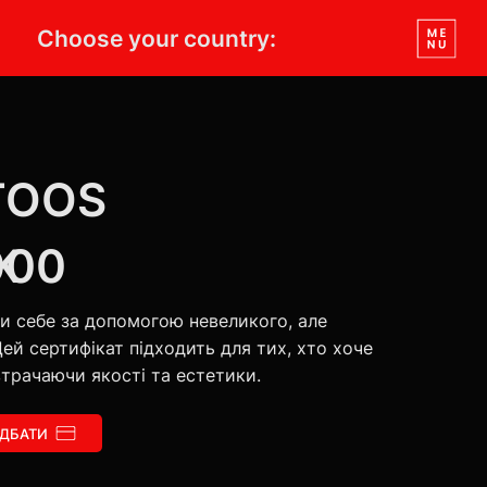
Choose your country:
TOOS
K
000
ти себе за допомогою невеликого, але
ей сертифікат підходить для тих, хто хоче
втрачаючи якості та естетики.
ДБАТИ