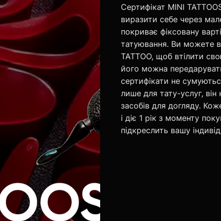
Сертифікат MINI TATTOO
виразити себе через мал
покриває фіксовану вартіс
татуювання. Ви можете в
TATTOO, щоб втілити сво
його можна передарувати
сертифікати не сумують
лише для тату-услуг, він
засобів для догляду. Ко
і діє 1 рік з моменту по
підкреслить вашу індиві