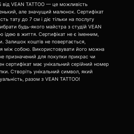
S від VEAN TATTOO — це можливість
енький, але значущий малюнок. Сертифікат
ть тату до 7 см і діє тільки на послугу
ибрати будь-якого майстра з студій VEAN
ю ідею в життя. Сертифікат не є іменним,
. Залишок коштів не повертається,
ся між собою. Використовувати його можна
 не призначений для покупки прикрас чи
жен сертифікат має унікальний серійний номер
купки. Створіть унікальний символ, який
дуальність, разом з VEAN TATTOO!