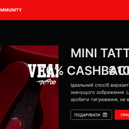
MMUNITY
MINI TAT
10% CASHBAC
₴1
Ідеальний спосіб вирази
значущого зображення. Ц
зробити татуювання, не 
ПОДАРУВАТИ
ПРИ