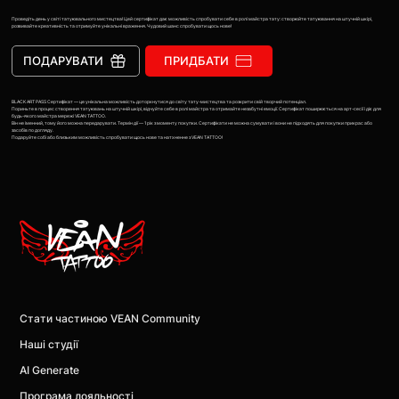
Проведіть день у світі татуювального мистецтва! Цей сертифікат дає можливість спробувати себе в ролі майстра тату: створюйте татуювання на штучній шкірі,
розвивайте креативність та отримуйте унікальні враження. Чудовий шанс спробувати щось нове!
ПОДАРУВАТИ
ПРИДБАТИ
BLACK ART PASS Сертифікат — це унікальна можливість доторкнутися до світу тату-мистецтва та розкрити свій творчий потенціал.
Пориньте в процес створення татуювань на штучній шкірі, відчуйте себе в ролі майстра та отримайте незабутні емоції. Сертифікат поширюється на арт-сесії і діє для
будь-якого майстра мережі VEAN TATTOO.
Він не іменний, тому його можна передарувати. Термін дії — 1 рік з моменту покупки. Сертифікати не можна сумувати і вони не підходять для покупки прикрас або
засобів по догляду.
Подаруйте собі або близьким можливість спробувати щось нове та натхненне з VEAN TATTOO!
Стати частиною VEAN Community
Наші студії
AI Generate
Програма лояльності