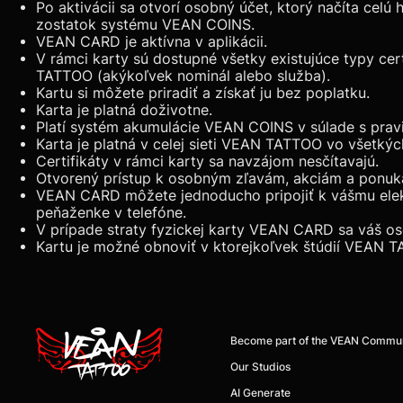
Po aktivácii sa otvorí osobný účet, ktorý načíta celú h
zostatok systému VEAN COINS.
VEAN CARD je aktívna v aplikácii.
V rámci karty sú dostupné všetky existujúce typy ce
TATTOO (akýkoľvek nominál alebo služba).
Kartu si môžete priradiť a získať ju bez poplatku.
Karta je platná doživotne.
Platí systém akumulácie VEAN COINS v súlade s pra
Karta je platná v celej sieti VEAN TATTOO vo všetký
Certifikáty v rámci karty sa navzájom nesčítavajú.
Otvorený prístup k osobným zľavám, akciám a pon
VEAN CARD môžete jednoducho pripojiť k vášmu ele
peňaženke v telefóne.
V prípade straty fyzickej karty VEAN CARD sa váš o
Kartu je možné obnoviť v ktorejkoľvek štúdií VEAN 
Become part of the VEAN Commu
Our Studios
AI Generate