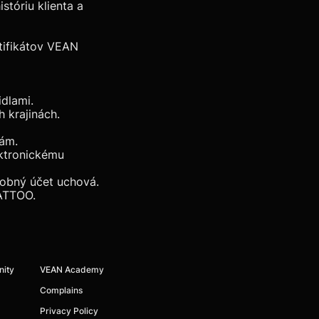
istóriu klienta a
rtifikátov VEAN
vidlami.
ch krajinách.
ukám.
ktronickému
sobný účet uchová.
TATTOO.
nity
VEAN Academy
Complains
Privacy Policy