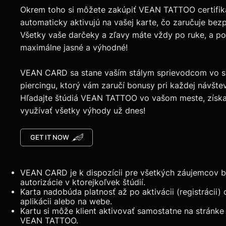
Okrem toho si môžete zakúpiť VEAN TATTOO certifiká
automaticky aktivujú na vašej karte, čo zaručuje bez
Všetky vaše darčeky a zľavy máte vždy po ruke, a pou
maximálne jasné a výhodné!
VEAN CARD sa stane vaším stálym sprievodcom vo sv
piercingu, ktorý vám zaručí bonusy pri každej návštev
Hľadajte štúdiá VEAN TATTOO vo vašom meste, získaj
využívať všetky výhody už dnes!
GET IT NOW
VEAN CARD je k dispozícii pre všetkých záujemcov 
autorizácie v ktorejkoľvek štúdií.
Karta nadobúda platnosť až po aktivácii (registrácii)
aplikácii alebo na webe.
Kartu si môže klient aktivovať samostatne na stránke 
VEAN TATTOO.