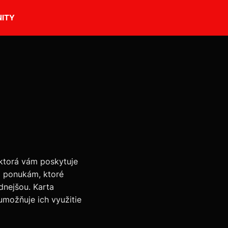
ITY
ktorá vám poskytuje
m ponukám, ktoré
dnejšou. Karta
možňuje ich využitie