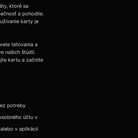
ty, ktoré sa
pečnosť a pohodlie.
žívanie karty je
ete tetovania a
e našich štúdií.
te kartu a začnite
bez potreby
 osobného účtu v
alebo v aplikácii