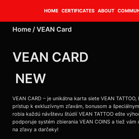
HOME
CERTIFICATES
ABOUT
COMMUN
Home /
VEAN Card
VEAN CARD
NEW
VEAN CARD – je unikátna karta siete VEAN TATTOO, 
prístup k exkluzívnym zľavám, bonusom a špeciálny
robia každú návštevu štúdií VEAN TATTOO ešte výho
podporuje systém zbierania VEAN COINS a tiež vám u
na zľavy a darčeky!