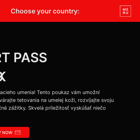
Choose your country:
T PASS
K
0
ovacieho umenia! Tento poukaz vám umožní
tvárajte tetovania na umelej koži, rozvíjajte svoju
ečné zážitky. Skvelá príležitosť vyskúšať niečo
Y NOW