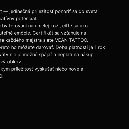
 — jedinečná príležitosť ponoriť sa do sveta
eatívny potenciál.
by tetovaní na umelej koži, cíťte sa ako
teľné emócie. Certifikát sa vzťahuje na
pre každého majstra siete VEAN TATTOO.
 preto ho môžete darovať. Doba platnosti je 1 rok
áty nie je možné spájať a neplatí na nákup
 výrobkov.
ízkym príležitosť vyskúšať niečo nové a
O!