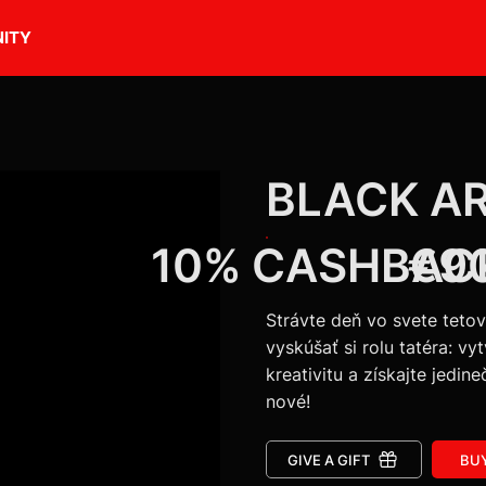
ITY
BLACK AR
10% CASHBAC
€9
Strávte deň vo svete tet
vyskúšať si rolu tatéra: vy
kreativitu a získajte jedin
nové!
GIVE A GIFT
BU