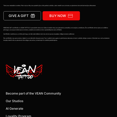
Tiem, kas nebaidās izcelties. Pieci soļi uz tēlu, kas padarīs jūsu stilu patiesi unikālu. Laiks mainīt savu izskatu un pievienot drosmi katram jūsu lēmumam.
GIVE A GIFT
BUY NOW
PIERCING SET sertifikāts no VEAN TATTOO ir paredzēts tiem, kuri vēlas izveidot stilu, kas piesaista uzmanību un izceļ jūsu unikālumu. Šis sertifikāts ietver piecus izvēlētos
pīrsingus, kas ļauj izveidot jaunu izskatu, sadalot procedūras divos apmeklējumos jūsu ērtībām.
Sertifikāts neattiecas uz intīmo pīrsingu vai mikrodermāliem, taču tas atver jaunas iespējas stilīga izskata radīšanai.
Šis sertifikāts nav personisks, tāpēc to var dāvināt citai personai. Tas ir spēkā vienu gadu no pirkšanas datuma un tam ir unikāls sērijas numurs. Dāviniet sev vai tuviniekiem
iespēju mainīt stilu un pievienot drosmīgus akcentus, izmantojot šo unikālo piedāvājumu.
Become part of the VEAN Community
Our Studios
AI Generate
Loyality Program