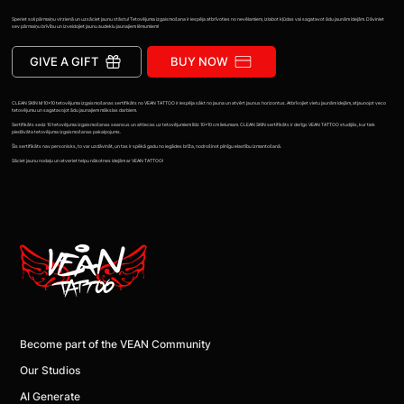
Speriet soli pārmaiņu virzienā un uzsāciet jaunu stāstu! Tetovējuma izgaismošana ir iespēja atbrīvoties no nevēlamiem, izlabot kļūdas vai sagatavot ādu jaunām idejām. Dāviniet
sev pārmaiņu brīvību un izveidojiet jaunu audeklu jaunajiem lēmumiem!
GIVE A GIFT
BUY NOW
CLEAN SKIN M 10x10 tetovējuma izgaismošanas sertifikāts no VEAN TATTOO ir iespēja sākt no jauna un atvērt jaunus horizontus. Atbrīvojiet vietu jaunām idejām, atjaunojot veco
tetovējumu un sagatavojot ādu jaunajiem mākslas darbiem.
Sertifikāts sedz 10 tetovējuma izgaismošanas seansus un attiecas uz tetovējumiem līdz 10x10 cm lielumam. CLEAN SKIN sertifikāts ir derīgs VEAN TATTOO studijās, kur tiek
piedāvāta tetovējuma izgaismošanas pakalpojums.
Šis sertifikāts nav personisks, to var uzdāvināt, un tas ir spēkā gadu no iegādes brīža, nodrošinot pilnīgu elastību izmantošanā.
Sāciet jaunu nodaļu un atveriet telpu nākotnes idejām ar VEAN TATTOO!
Become part of the VEAN Community
Our Studios
AI Generate