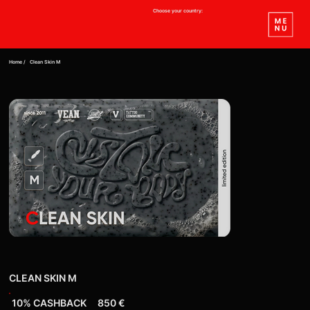
Choose your country:
Home /
Clean Skin M
CLEAN SKIN M
10% СASHBACK
850 €