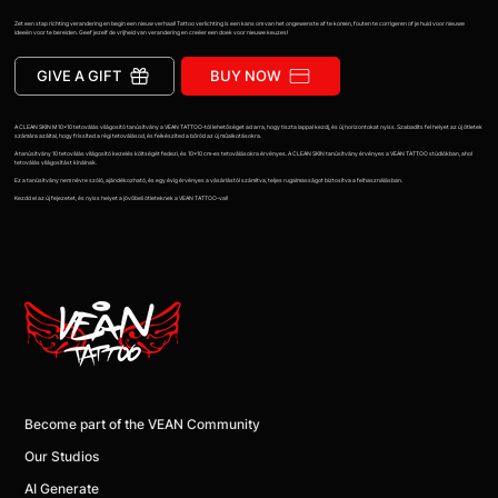
Zet een stap richting verandering en begin een nieuw verhaal! Tattoo verlichting is een kans om van het ongewenste af te komen, fouten te corrigeren of je huid voor nieuwe
ideeën voor te bereiden. Geef jezelf de vrijheid van verandering en creëer een doek voor nieuwe keuzes!
GIVE A GIFT
BUY NOW
A CLEAN SKIN M 10x10 tetoválás világosító tanúsítvány a VEAN TATTOO-tól lehetőséget ad arra, hogy tiszta lappal kezdj, és új horizontokat nyiss. Szabadíts fel helyet az új ötletek
számára azáltal, hogy frissíted a régi tetoválásod, és felkészíted a bőröd az új műalkotásokra.
A tanúsítvány 10 tetoválás világosító kezelés költségét fedezi, és 10x10 cm-es tetoválásokra érvényes. A CLEAN SKIN tanúsítvány érvényes a VEAN TATTOO stúdiókban, ahol
tetoválás világosítást kínálnak.
Ez a tanúsítvány nem névre szóló, ajándékozható, és egy évig érvényes a vásárlástól számítva, teljes rugalmasságot biztosítva a felhasználásban.
Kezdd el az új fejezetet, és nyiss helyet a jövőbeli ötleteknek a VEAN TATTOO-val!
Become part of the VEAN Community
Our Studios
AI Generate