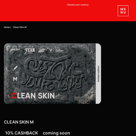
Choose your country:
Home /
Clean Skin M
CLEAN SKIN M
10% СASHBACK
coming soon