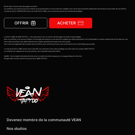
Entrez dans l’univers des tatouages exclusifs !
Ce certificat vous donne accès à la création d’une grande pièce ou d’une manche complète, avec réservation prioritaire, élaboration de l’esquisse et produits de soin offerts.
L’achat du GOLD CERTIFICATE active votre VIP GOLD CARD, vous ouvrant les portes d’un monde de privilèges !
OFFRIR
ACHETER
La GOLD CARD de VEAN TATTOO — votre passeport vers un univers de tatouages exclusifs et de privilèges.
Avec ce certificat, vous pouvez réaliser un tatouage d’envergure ou une manche complète qui reflète pleinement votre individualité. Le projet comprend de 4 à 10 séances, une
réservation prioritaire sans délai d’attente et la création gratuite de l’esquisse de votre projet.
Vous recevrez également des produits de soin offerts pour rendre le processus de cicatrisation aussi confortable que possible.
L’achat de la GOLD CARD active votre carte VIP, vous donnant accès à des privilèges exclusifs dans les studios VEAN TATTOO.
Le certificat est valable avec tous les artistes, non nominatif et peut être offert.
Validité : 1 an à compter de la date d’achat, avec un numéro de série unique pour un usage pratique et sécurisé.
Plongez dans l’univers de l’art et du luxe avec VEAN TATTOO !
Devenez membre de la communauté VEAN
Nos studios