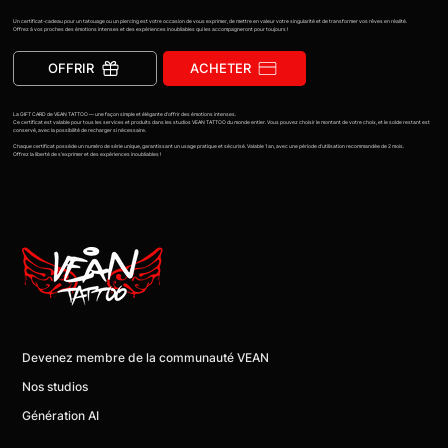
Un certificat-cadeau pour un tatouage ou un piercing est votre occasion de vous exprimer, de mettre en valeur votre singularité et de transformer vos rêves en réalité.
Offrez à vos proches des émotions intenses et des expériences inoubliables qui les accompagneront pour toujours !
OFFRIR
ACHETER
La GIFT CARD de VEAN TATTOO — une façon simple et élégante d’offrir des émotions intenses.
Ce certificat est valable pour tous les services et produits dans les studios VEAN TATTOO du monde entier. Vous pouvez choisir le montant de votre choix, et le solde restant est
conservé, avec la possibilité de recharger si nécessaire.
Chaque certificat possède un numéro de série unique, garantissant un usage pratique et sécurisé. Valable 1 an, avec une période d’utilisation recommandée de 2 mois.
Offrez la liberté de s’exprimer et des expériences inoubliables !
Devenez membre de la communauté VEAN
Nos studios
Génération AI