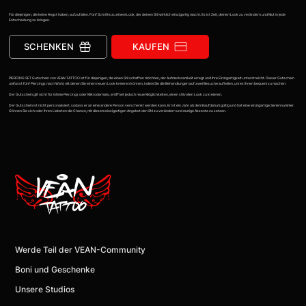
Für diejenigen, die keine Angst haben, aufzufallen. Fünf Schritte zu einem Look, der deinen Stil wirklich einzigartig macht. Es ist Zeit, deinen Look zu verändern und Mut in jede
Entscheidung zu bringen.
SCHENKEN
KAUFEN
PIERCING SET Gutschein von VEAN TATTOO ist für diejenigen, die einen Stil schaffen möchten, der Aufmerksamkeit erregt und Ihre Einzigartigkeit unterstreicht. Dieser Gutschein
umfasst fünf Piercings nach Wahl, mit denen Sie einen neuen Look kreieren können, indem Sie die Behandlungen auf zwei Besuche aufteilen, um es Ihnen bequem zu machen.
Der Gutschein gilt nicht für intime Piercings oder Mikrodermals, eröffnet jedoch neue Möglichkeiten, einen stilvollen Look zu kreieren.
Der Gutschein ist nicht personalisiert, sodass er an eine andere Person verschenkt werden kann. Er ist ein Jahr ab dem Kaufdatum gültig und hat eine einzigartige Seriennummer.
Gönnen Sie sich oder Ihren Liebsten die Chance, mit diesem einzigartigen Angebot den Stil zu verändern und mutige Akzente zu setzen.
Werde Teil der VEAN-Community
Boni und Geschenke
Unsere Studios