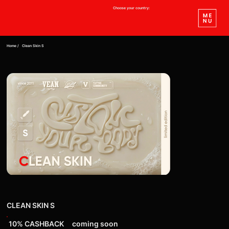
Choose your country:
Home /
Clean Skin S
CLEAN SKIN S
10% СASHBACK
coming soon