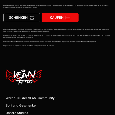
Beginne eine neue Geschichte mit Tattoo-Aufhellung! Entferne Unerwünschtes, korrigiere Fehler und bereite die Haut für neue Ideen vor. Gib dir die Freiheit, Veränderungen zu
schaffen und Platz für neue Entscheidungen zu lassen!
SCHENKEN
KAUFEN
Das CLEAN SKIN S 5x5 Tattoo-Aufhellungszertifikat von VEAN TATTOO ist deine Chance für einen Neuanfang und neue Perspektiven. Schaffe Platz für neue Ideen, indem du ein
altes Tattoo aktualisierst und deine Haut auf neue Kunstwerke vorbereitest.
Das Zertifikat umfasst 10 Sitzungen zur Tattoo-Aufhellung und gilt für Tattoos mit einer Größe von bis zu 5 × 5 cm. Das CLEAN SKIN Zertifikat kann in allen VEAN TATTOO Studios
eingelöst werden, die Tattoo-Aufhellung anbieten.
Das Zertifikat ist nicht personalisiert, kann also verschenkt werden, und ist ein Jahr ab Kaufdatum gültig, was maximale Flexibilität bei der Nutzung bietet.
Beginne ein neues Kapitel und schaffe Raum für zukünftige Ideen mit VEAN TATTOO!
Werde Teil der VEAN-Community
Boni und Geschenke
Unsere Studios