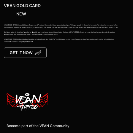
VEAN GOLD CARD
NEW
VEAN GOLD CARD ist das Inbild von Eleganz und Premium-Status, der Zugang zu einzigartigen Privilegien gewährt. Diese Karte wurde für wahre Kenner geschaffen,
die das Beste wählen. Sie bietet bevorzugte Behandlung, vorrangige Termine bei den Top-Künstlern und die Möglichkeit, exklusive Angebote und Aktionen zu nutzen.
Die Karte unterstreicht Ihre Wahl hoher Qualität und Ihren besonderen Status in der Welt von VEAN TATTOO. Es ist nicht nur ein Komfort, sondern ein Symbol der
Anerkennung und Privilegien, die nur für ausgewählte Kunden zugänglich sind.
VEAN GOLD CARD ist Ihr ständiger Begleiter in jedem Studio des VEAN TATTOO-Netzwerks, der Ihnen Zugang zu einer Welt außergewöhnlicher Möglichkeiten
verschafft und Ihre Einzigartigkeit betont.
GET IT NOW
Become part of the VEAN Community