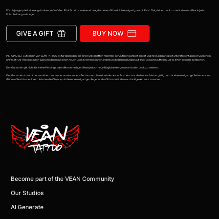
Für diejenigen, die keine Angst haben, aufzufallen. Fünf Schritte zu einem Look, der deinen Stil wirklich einzigartig macht. Es ist Zeit, deinen Look zu verändern und Mut in jede
Entscheidung zu bringen.
GIVE A GIFT
BUY NOW
PIERCING SET Gutschein von VEAN TATTOO ist für diejenigen, die einen Stil schaffen möchten, der Aufmerksamkeit erregt und Ihre Einzigartigkeit unterstreicht. Dieser Gutschein
umfasst fünf Piercings nach Wahl, mit denen Sie einen neuen Look kreieren können, indem Sie die Behandlungen auf zwei Besuche aufteilen, um es Ihnen bequem zu machen.
Der Gutschein gilt nicht für intime Piercings oder Mikrodermals, eröffnet jedoch neue Möglichkeiten, einen stilvollen Look zu kreieren.
Der Gutschein ist nicht personalisiert, sodass er an eine andere Person verschenkt werden kann. Er ist ein Jahr ab dem Kaufdatum gültig und hat eine einzigartige Seriennummer.
Gönnen Sie sich oder Ihren Liebsten die Chance, mit diesem einzigartigen Angebot den Stil zu verändern und mutige Akzente zu setzen.
Become part of the VEAN Community
Our Studios
AI Generate