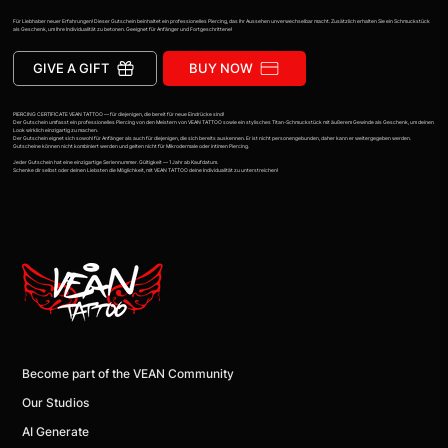
Für Liebhaber neuer Erfahrungen! Dieser Gutschein beinhaltet ein professionelles Piercing, das Ihr Aussehen unverwechselbar macht. Zusätzlich erhalten Sie ein Schmuckstück
als Geschenk, um Ihre Individualität zu betonen. Geeignet für Anfänger und Fortgeschrittene!
GIVE A GIFT
BUY NOW
PIERCING CERTIFICATE VEAN TATTOO — für diejenigen, die bereit für neue Eindrücke sind!
Der Gutschein umfasst ein professionelles Piercing von den Meistern von VEAN TATTOO sowie ein stylisches Titan-Schmuckstück mit äußerem Gewinde als Geschenk, um deinen
Look wirklich einzigartig zu machen.
Der Gutschein eignet sich sowohl für Anfänger als auch für diejenigen, die sich bereits auskennen. Er ist nicht personengebunden, daher kann er weitergegeben werden.
Gutscheine können nicht kombiniert werden und gelten nicht für Mikrodermale oder intimen Piercing.
Jeder Gutschein hat eine einzigartige Seriennummer. Gültigkeit — 1 Jahr ab Kaufdatum.
Schenke dir selbst oder deinen Liebsten die Möglichkeit, mit VEAN TATTOO deine Individualität zu unterstreichen!
Become part of the VEAN Community
Our Studios
AI Generate