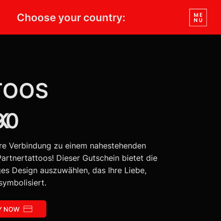
Choose your country:
TOOS
K
00
ere Verbindung zu einem nahestehenden
rtnertattoos! Dieser Gutschein bietet die
iges Design auszuwählen, das Ihre Liebe,
symbolisiert.
Y NOW