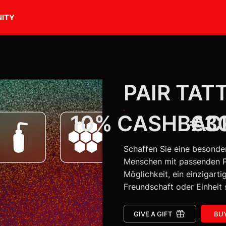
ITY
PAIR TAT
10% CASHBAC
€3
Schaffen Sie eine besond
Menschen mit passenden Pa
Möglichkeit, ein einzigart
Freundschaft oder Einheit 
GIVE A GIFT
BU