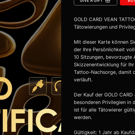
GIVE A GIFT
BU
GOLD CARD VEAN TATTOO — 
Tätowierungen und Privileg
Mit dieser Karte können Si
der Ihre Persönlichkeit vol
10 Sitzungen, bevorzugte
Skizzenentwicklung für Ihr
Tattoo-Nachsorge, damit 
verläuft.
Der Kauf der GOLD CARD ak
besonderen Privilegien in
ist für alle Tätowierer gül
werden.
Gültigkeit: 1 Jahr ab Kauf