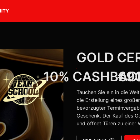
ITY
GOLD CER
10% CASHBAC
€9
Tauchen Sie ein in die Wel
die Erstellung eines große
bevorzugter Terminvergabe
Geschenk. Der Kauf des G
und öffnet Türen zu einer W