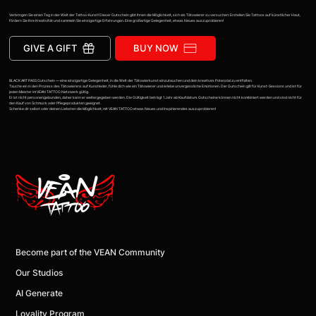
Verbringen Sie einen Tag in der Welt der Tattoo-Kunst! Dieser Gutschein gibt Ihnen die Möglichkeit, sich als Tätowierer zu versuchen: Erstellen Sie Tattoos auf künstlicher Haut,
fördern Sie Ihre Kreativität und sammeln Sie einzigartige Erfahrungen. Eine großartige Gelegenheit, etwas Neues auszuprobieren!
GIVE A GIFT
BUY NOW
BLACK ART PASS Gutschein — eine einzigartige Gelegenheit, in die Welt der Tätowierkunst einzutauchen und dein kreatives Potenzial zu entfalten.
Tauche ein in den Prozess des Tätowierens auf Kunstleder, fühle dich wie ein Tätowierer und erlebe unvergessliche Emotionen. Der Gutschein gilt für Kunst-Sessions und ist für
jeden Meister im VEAN TATTOO Netzwerk gültig.
Er ist nicht personengebunden, daher kann er weitergegeben werden. Die Gültigkeit beträgt 1 Jahr ab Kaufdatum. Gutscheine können nicht kombiniert werden und sind nicht für
den Kauf von Schmuck oder Pflegeprodukten geeignet.
Schenke dir selbst oder deinen Liebsten die Möglichkeit, mit VEAN TATTOO etwas Neues und Inspirierendes auszuprobieren!
Become part of the VEAN Community
Our Studios
AI Generate
Loyality Program