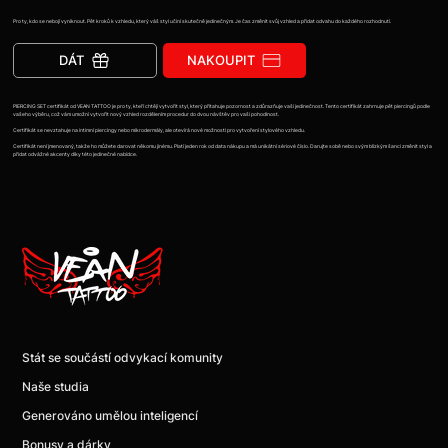
Pro ty, kdo se nebojí vyniknout. Pět kroků k vzhledu, který váš styl učiní skutečně jedinečným. Je čas změnit svůj vzhled a přidat odvahu do každého rozhodnutí.
DÁT
NAKOUPIT
PIERCING SET certifikát od VEAN TATTOO je pro ty, kteří chtějí vytvořit styl, který přitahuje pozornost a zdůrazňuje vaši jedinečnost. Tento certifikát zahrnuje pět piercingů podle
vašeho výběru, což vám umožní vytvořit nový vzhled rozdělením procedur do dvou návštěv pro vaši pohodlnost.
Certifikát se nevztahuje na intimní piercingy nebo mikrodermály, ale otevírá nové možnosti pro vytvoření stylového vzhledu.
Certifikát není jmenovaný, takže ho můžete darovat někomu jinému. Platí jeden rok od data nákupu a má unikátní sériové číslo. Darujte sobě nebo svým blízkým šanci změnit styl a
přidat odvážné akcenty díky této jedinečné nabídce.
Stát se součástí odvykací komunity
Naše studia
Generováno umělou inteligencí
Bonusy a dárky