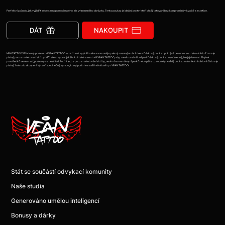
Perfektní způsob, jak vyjádřit sebe sama pomocí malého, ale významného obrázku. Tento poukaz je ideální pro ty, kteří chtějí tetování bez kompromisů v kvalitě a estetice.
DÁT
NAKOUPIT
MINI TATTOOS Dárkový poukaz od VEAN TATTOO — možnost vyjádřit sebe sama malým, ale významným obrázkem. Dárkový poukaz pokrývá pevnou cenu tetování do 7 cm a je
platný pouze na tetovací služby. Můžete si vybrat jakéhokoli tatéra ze studií VEAN TATTOO, aby zrealizoval váš nápad. Dárkový poukaz není jmenný, lze jej darovat. Zbytek
prostředků se nevrací, poukazy se nesčítají. Použít jej lze pouze na tetování služby, není určen na nákup šperků nebo péče o produkty. Každý poukaz má unikátní sériové číslo a je
platný 1 rok od zakoupení. Vytvořte jedinečný symbol, který podtrhne vaši individualitu, s VEAN TATTOO!
Stát se součástí odvykací komunity
Naše studia
Generováno umělou inteligencí
Bonusy a dárky