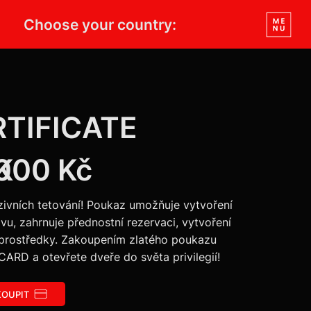
Choose your country:
TIFICATE
K
000 Kč
zivních tetování! Poukaz umožňuje vytvoření
u, zahrnuje přednostní rezervaci, vytvoření
 prostředky. Zakoupením zlatého poukazu
ARD a otevřete dveře do světa privilegií!
OUPIT