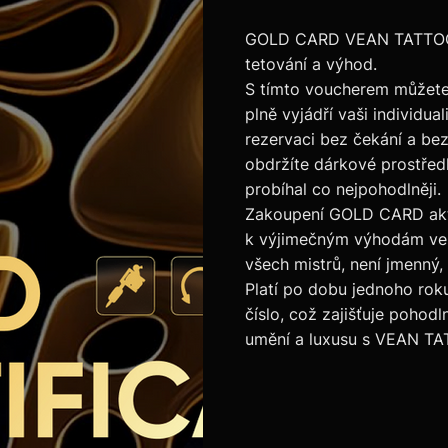
GOLD CARD VEAN TATTOO —
tetování a výhod.
S tímto voucherem můžete 
plně vyjádří vaši individua
rezervaci bez čekání a bez
obdržíte dárkové prostředk
probíhal co nejpohodlněji.
Zakoupení GOLD CARD akti
k výjimečným výhodám ve 
všech mistrů, není jmenný,
Platí po dobu jednoho rok
číslo, což zajišťuje pohod
umění a luxusu s VEAN T