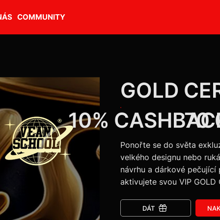
NÁS
COMMUNITY
GOLD CER
10% CASHBAC
70 
Ponořte se do světa exklu
velkého designu nebo rukáv
návrhu a dárkové pečující
aktivujete svou VIP GOLD C
DÁT
NAK