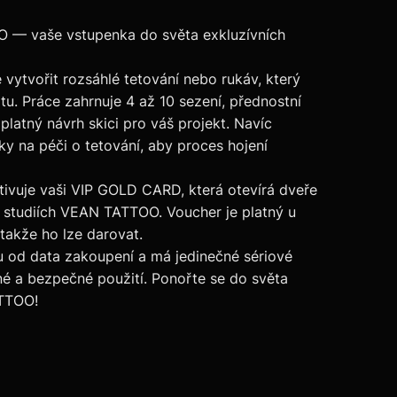
 vaše vstupenka do světa exkluzívních
vytvořit rozsáhlé tetování nebo rukáv, který
litu. Práce zahrnuje 4 až 10 sezení, přednostní
platný návrh skici pro váš projekt. Navíc
y na péči o tetování, aby proces hojení
vuje vaši VIP GOLD CARD, která otevírá dveře
studiích VEAN TATTOO. Voucher je platný u
 takže ho lze darovat.
u od data zakoupení a má jedinečné sériové
lné a bezpečné použití. Ponořte se do světa
ATTOO!