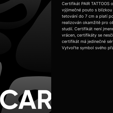
Certifikát PAIR TATTOOS o
výjimečné pouto s blízkou
tetování do 7 cm a platí p
realizován okamžitě pro 
studií. Certifikát není jme
vrácen, certifikáty se nesč
certifikát má jedinečné sér
Vytvořte symbol svého přá