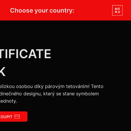
Choose your country:
TIFICATE
K
 blízkou osobou díky párovým tetováním! Tento
dinečného designu, který se stane symbolem
 jednoty.
OUPIT