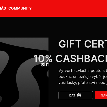
NÁS
COMMUNITY
GIFT CER
10% CASHBAC
Vytvořte zvláštní pouto s
poukaz umožňuje výběr je
vaší lásky, přátelství nebo
DÁT
NAK