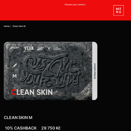
Choose your country:
Home /
Clean Skin M
CLEAN SKIN M
10% СASHBACK
29 750 Kč