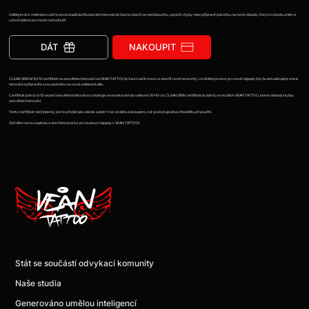
Udělej krok k změnám a začni novou kapitolu! Rozjasnění tetování je šance zbavit se nežádoucího, opravit chyby nebo připravit pokožku na nové nápady. Dej si svobodu změn a
vytvoř plátno pro nové rozhodnutí!
DÁT
NAKOUPIT
CLEAN SKIN M 10x10 certifikát na zesvětlení tetování od VEAN TATTOO je šancí začít znovu a otevřít nové horizonty. Uvolněte prostor pro nové nápady tím, že aktualizujete staré
tetování a připravíte svou pokožku na nová umělecká díla.
Certifikát pokrývá 10 sezení zesvětlení tetování a vztahuje se na tetování do velikosti 10x10 cm. CLEAN SKIN certifikát je platný ve studiích VEAN TATTOO, které nabízejí službu
zesvětlení tetování.
Tento certifikát není jmenný, lze ho předat jako dárek a platí 1 rok od data zakoupení, což poskytuje plnou flexibilitu při použití.
Začněte novou kapitolu a otevřete prostor pro budoucí nápady s VEAN TATTOO!
Stát se součástí odvykací komunity
Naše studia
Generováno umělou inteligencí