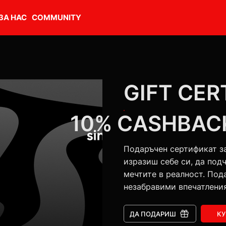
ЗА НАС
COMMUNITY
GIFT CER
10% CASHBAC
Подаръчен сертификат з
изразиш себе си, да под
мечтите в реалност. Под
незабравими впечатления
ДА ПОДАРИШ
КУ