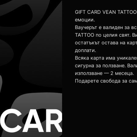
GIFT CARD VEAN TATTOO 
емоции.
Ваучерът е валиден за в
TATTOO по целия свят. В
остатъкът остава на кар
доплати.
Всяка карта има уникале
сигурна за ползване. Ва
използване — 2 месеца.
Подарете свобода за са