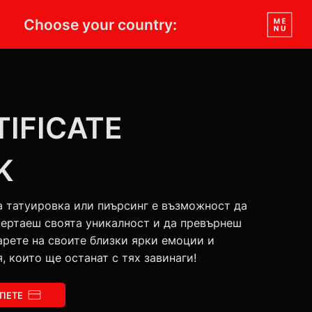
Choose your country:
TIFICATE
K
а татуировка или пиърсинг е възможност да
чертаеш своята уникалност и да превърнеш
арете на своите близки ярки емоции и
, които ще останат с тях завинаги!
ПЕТЕ