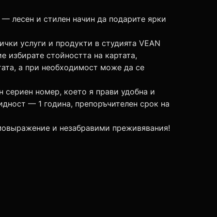
— лесен и стилен начин да подарите ярки
сички услуги и продукти в студията VEAN
ие избирате стойността на картата,
тата, а при необходимост може да се
н сериен номер, което я прави удобна и
лидност — 1 година, препоръчителен срок на
мовыражение и незабравими преживявания!